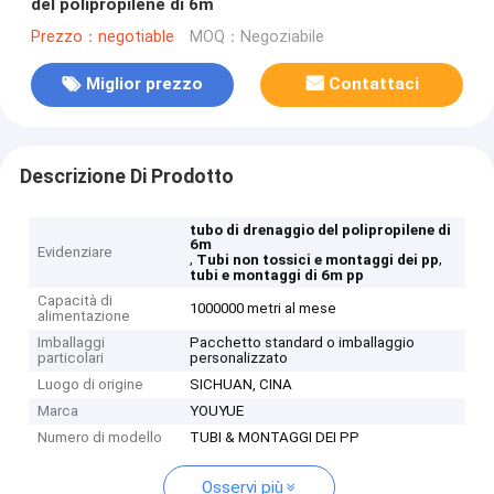
del polipropilene di 6m
Prezzo：negotiable
MOQ：Negoziabile
Miglior prezzo
Contattaci
Descrizione Di Prodotto
tubo di drenaggio del polipropilene di
6m
Evidenziare
,
,
Tubi non tossici e montaggi dei pp
tubi e montaggi di 6m pp
Capacità di
1000000 metri al mese
alimentazione
Imballaggi
Pacchetto standard o imballaggio
particolari
personalizzato
Luogo di origine
SICHUAN, CINA
Marca
YOUYUE
Numero di modello
TUBI & MONTAGGI DEI PP
Osservi più