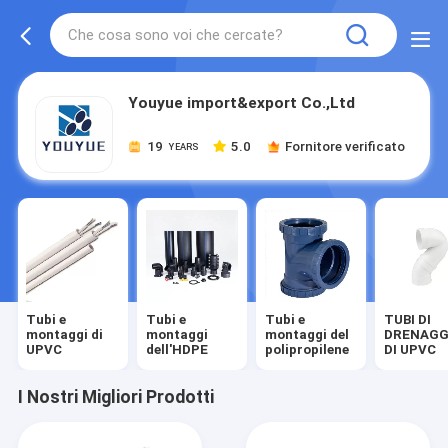
Youyue import&export Co.,Ltd
19
5.0
Fornitore verificato
YEARS
Tubi e
Tubi e
Tubi e
TUBI DI
montaggi di
montaggi
montaggi del
DRENAGG
UPVC
dell'HDPE
polipropilene
DI UPVC
I Nostri Migliori Prodotti