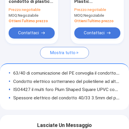
condotto di plastica
Plastic
Giro della fabbrica
di comunicazione 1,5
Communication
Prezzo:
negotiable
Prezzo:
negotiable
pollici di condotto
Conduit di 5.0mm
MOQ:
Negoziabile
MOQ:
Negoziabile
flessibile dell'HDPE
resistente alla
Controllo di qualità
corrosione
Ottieni l'ultimo prezzo
Ottieni l'ultimo prezzo
Contattici
Contattaci
Contattaci
Richieda una citazione
Mostra tutto
Tubi e montaggi di UPVC
63/40 di comunicazione del PE convoglia il condotto arancio rosso nero di comunicazione
Condotto elettrico sotterraneo del polietilene ad alta densità del condotto ISO4427
Tubi e montaggi dell'HDPE
ISO4427 il multi foro Plum Shaped Square UPVC convoglia la lunghezza di 4m 6m
Tubi e montaggi del polipropilene
Spessore elettrico del condotto 40/33 3.5mm del polietilene del centro del silicio
condotto elettrico bianco del PVC dei tubi e dei montaggi di spessore UPVC di 1mm-4mm
TUBI DI DRENAGGIO DI UPVC
Protezione di plastica del cavo del condotto 2mm-6mm di comunicazione SDR17
Condotto di plastica di comunicazione
I tubi di plastica di 50/41 di comunicazione del condotto del silicio del centro di condotto del PE
Lasciate Un Messaggio