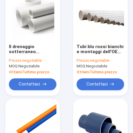
Il drenaggio
Tubi blu rossi bianchi
sotterraneo
e montaggi dell'OEM
standard di Sch40
UPVC di 3.8m per
Prezzo:
negotiable
Prezzo:
negotiable
UPVC convoglia i tubi
collegamenti elettrici
MOQ:
Negoziabile
MOQ:
Negoziabile
di 110mm UPVC
Ottieni l'ultimo prezzo
Ottieni l'ultimo prezzo
Contattaci
Contattaci