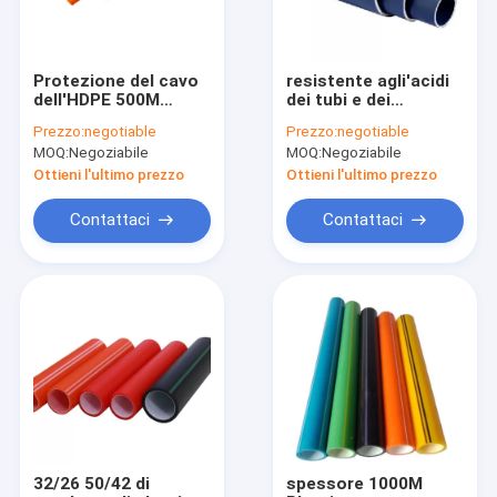
Protezione del cavo
resistente agli'acidi
dell'HDPE 500M
dei tubi e dei
Plastic
montaggi del
Prezzo:
negotiable
Prezzo:
negotiable
Communication
polipropilene di 5.8m
MOQ:
Negoziabile
MOQ:
Negoziabile
Conduit del PE
per il sistema
fognario
Ottieni l'ultimo prezzo
Ottieni l'ultimo prezzo
Contattaci
Contattaci
Casa
Prodotti
Circa noi
32/26 50/42 di
spessore 1000M