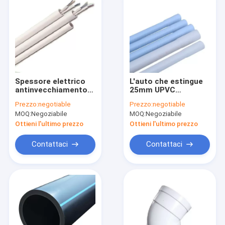
Spessore elettrico
L'auto che estingue
antinvecchiamento
25mm UPVC
del tubo 1.6-1.85mm
convoglia il tubo di
Prezzo:
negotiable
Prezzo:
negotiable
del condotto di UPVC
plastica del
MOQ:
Negoziabile
MOQ:
Negoziabile
condotto di
DE16*1.45mm
Ottieni l'ultimo prezzo
Ottieni l'ultimo prezzo
Contattaci
Contattaci