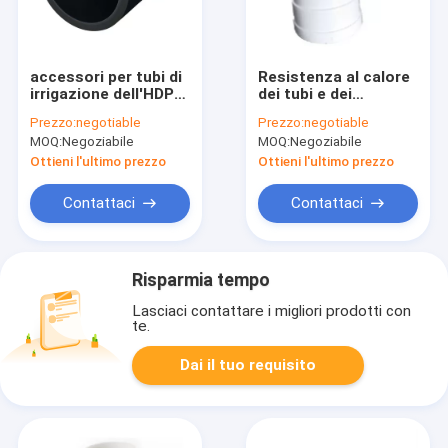
accessori per tubi di
Resistenza al calore
irrigazione dell'HDPE
dei tubi e dei
di 4M
montaggi di ASTM
Prezzo:
negotiable
Prezzo:
negotiable
200×4.5 UPVC
MOQ:
Negoziabile
MOQ:
Negoziabile
Ottieni l'ultimo prezzo
Ottieni l'ultimo prezzo
Contattaci
Contattaci
Risparmia tempo
Lasciaci contattare i migliori prodotti con
te.
Dai il tuo requisito