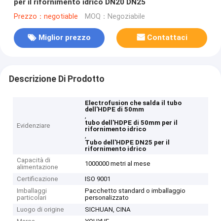
per il rifornimento idrico DN20 DN25
Prezzo：negotiable
MOQ：Negoziabile
Miglior prezzo
Contattaci
Descrizione Di Prodotto
Electrofusion che salda il tubo
dell'HDPE di 50mm
,
tubo dell'HDPE di 50mm per il
Evidenziare
rifornimento idrico
,
Tubo dell'HDPE DN25 per il
rifornimento idrico
Capacità di
1000000 metri al mese
alimentazione
Certificazione
ISO 9001
Imballaggi
Pacchetto standard o imballaggio
particolari
personalizzato
Luogo di origine
SICHUAN, CINA