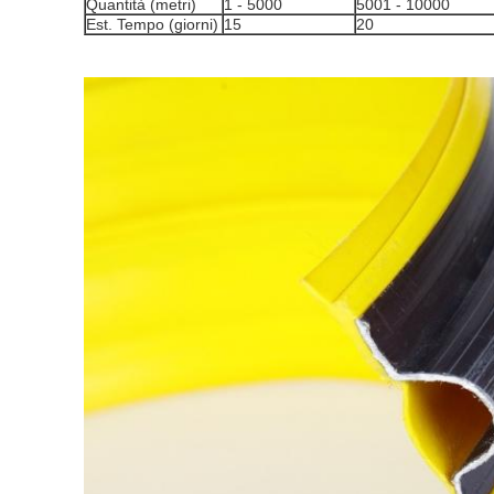
Quantità (metri)
1 - 5000
5001 - 10000
Est. Tempo (giorni)
15
20