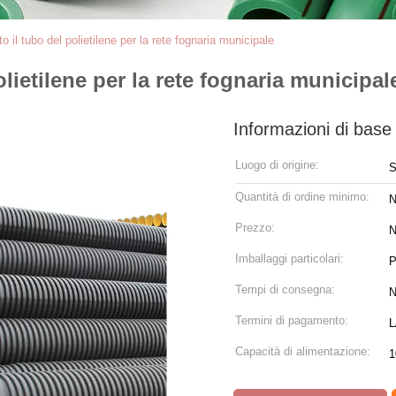
 il tubo del polietilene per la rete fognaria municipale
lietilene per la rete fognaria municipal
Informazioni di base
Luogo di origine:
S
Quantità di ordine minimo:
N
Prezzo:
N
Imballaggi particolari:
P
Tempi di consegna:
N
Termini di pagamento:
L
Capacità di alimentazione:
1