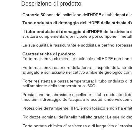
Descrizione di prodotto
Garanzia 50 anni del polietilene dell'HDPE di tubi doppi di
Tubo ondulato di drenaggio dell'HDPE della striscia d'
Il tubo ondulato di drenaggio dell'HDPE della striscia 
struttura complementare principale e poi compone il metallo 
La sua qualità è rassicurante e soddisfa e perfino sorpassa l
Caratteristiche di prodotto
Forte resistenza chimica: Le molecole dell'HDPE non hanno p
Forte resistenza esteriore della forza: L'aspetto della strutt
allungato e schiacciato nel cattivo ambiente geologico come
Forte resistenza a bassa temperatura: Il tubo ondulato di d
nell'ambiente della temperatura a -60C.
Prestazione antiabrasione eccellente: Il tubo ondulato di dre
medium, il drenaggio dell'acqua e le acque luride velocem
Protezione dell'ambiente: Il PE è non tossico e non ha effetti
Rigidezze nominali dell'anello nell'alto grado: Le sue rig
Forte portata chimica di resistenza e di lunga vita di erosio