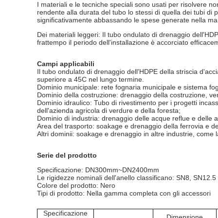
I materiali e le tecniche speciali sono usati per risolvere 
rendente alla durata del tubo lo stessi di quella dei tubi di 
significativamente abbassando le spese generate nella man
Dei materiali leggeri:
Il tubo ondulato di drenaggio dell'HDPE
frattempo il periodo dell'installazione è accorciato effica
Campi applicabili
Il tubo ondulato di drenaggio dell'HDPE della striscia d'acci
superiore a 45C nel lungo termine.
Dominio municipale: rete fognaria municipale e sistema fog
Dominio della costruzione: drenaggio della costruzione, ven
Dominio idraulico: Tubo di rivestimento per i progetti incas
dell'azienda agricola di verdure e della foresta;
Dominio di industria: drenaggio delle acque reflue e delle a
Area del trasporto: soakage e drenaggio della ferrovia e del
Altri dominii: soakage e drenaggio in altre industrie, come la
Serie del prodotto
Specificazione: DN300mm~DN2400mm
Le rigidezze nominali dell'anello classificano: SN8, SN12.
Colore del prodotto: Nero
Tipi di prodotto: Nella gamma completa con gli accessori
Specificazione
Dimensione