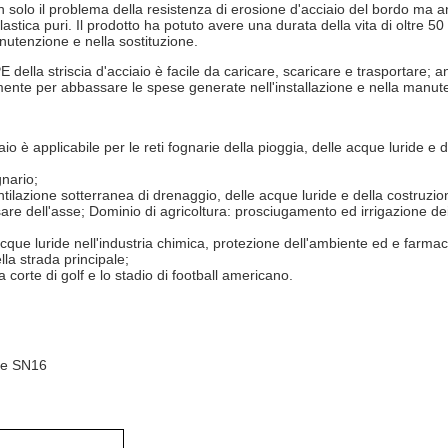
non solo il problema della resistenza di erosione d'acciaio del bordo ma a
plastica puri. Il prodotto ha potuto avere una durata della vita di oltre 50
utenzione e nella sostituzione.
 della striscia d'acciaio
è facile da caricare, scaricare e trasportare; an
cemente per abbassare le spese generate nell'installazione e nella manut
aio
è applicabile per le reti fognarie della pioggia, delle acque luride 
nario;
tilazione sotterranea di drenaggio, delle acque luride e della costruzio
sare dell'asse; Dominio di agricoltura: prosciugamento ed irrigazione dei 
cque luride nell'industria chimica, protezione dell'ambiente ed e farmac
la strada principale;
 corte di golf e lo stadio di football americano.
5 e SN16