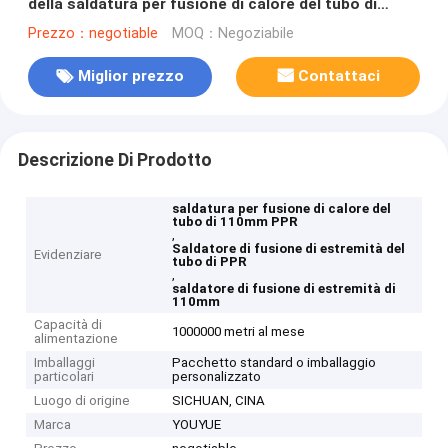
della saldatura per fusione di calore del tubo di
110mm - di 20mm PPR
Prezzo：negotiable
MOQ：Negoziabile
Miglior prezzo
Contattaci
Descrizione Di Prodotto
saldatura per fusione di calore del
tubo di 110mm PPR
,
Saldatore di fusione di estremità del
Evidenziare
tubo di PPR
,
saldatore di fusione di estremità di
110mm
Capacità di
1000000 metri al mese
alimentazione
Imballaggi
Pacchetto standard o imballaggio
particolari
personalizzato
Luogo di origine
SICHUAN, CINA
Marca
YOUYUE