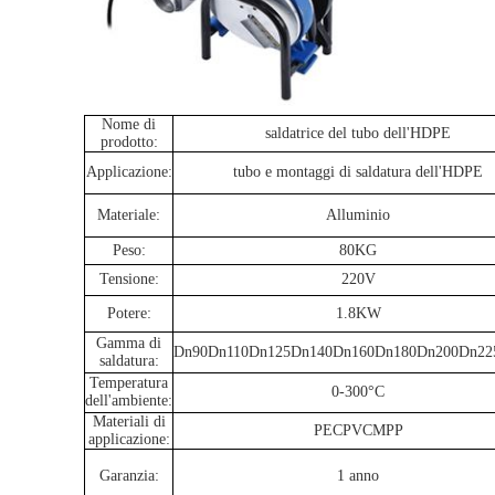
Nome di
saldatrice del tubo dell'HDPE
prodotto:
Applicazione:
tubo e montaggi di saldatura dell'HDPE
Materiale:
Alluminio
Peso:
80KG
Tensione:
220V
Potere:
1.8KW
Gamma di
Dn90Dn110Dn125Dn140Dn160Dn180Dn200Dn22
saldatura:
Temperatura
0-300°C
dell'ambiente:
Materiali di
PECPVCMPP
applicazione:
Garanzia:
1 anno