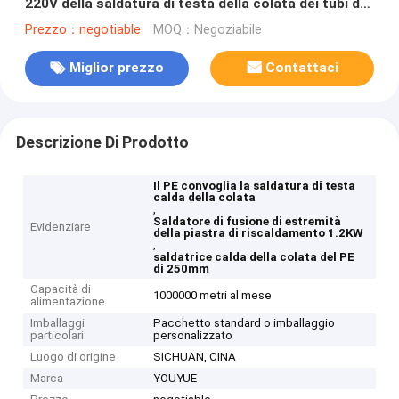
220V della saldatura di testa della colata dei tubi del
PE di 250mm
Prezzo：negotiable
MOQ：Negoziabile
Miglior prezzo
Contattaci
Descrizione Di Prodotto
Il PE convoglia la saldatura di testa
calda della colata
,
Saldatore di fusione di estremità
Evidenziare
della piastra di riscaldamento 1.2KW
,
saldatrice calda della colata del PE
di 250mm
Capacità di
1000000 metri al mese
alimentazione
Imballaggi
Pacchetto standard o imballaggio
particolari
personalizzato
Luogo di origine
SICHUAN, CINA
Marca
YOUYUE